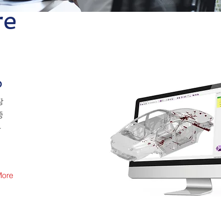
e​
p
장
중
화
More