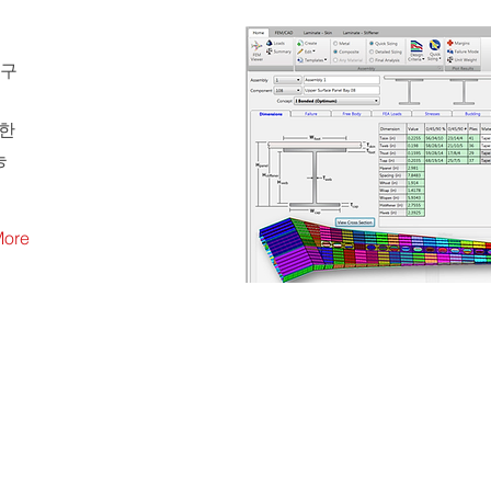
 구
려한
능
More
Contact Us
dress.
서울특별시 영등포구 여의대방로 65길 23, 코오롱포레스텔 4