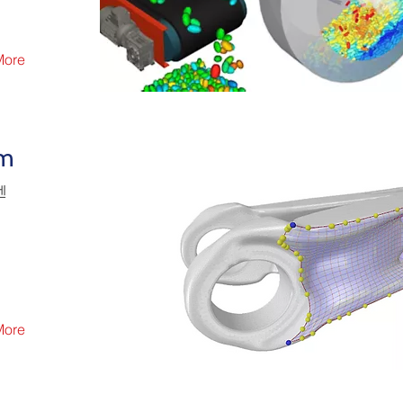
More
im
엔
More