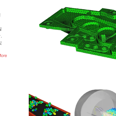
션
웨
질
,
있
More
이
석