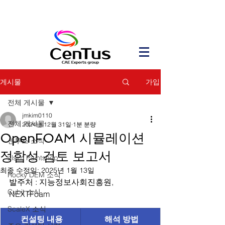
가입
게시물
전체 게시물
jmkim0110
전체 게시물
2024년 12월 31일
1분 분량
OpenFOAM 시뮬레이션
센투스 소식
정합성 검토 보고서
alsim Paintshop
최종 수정일:
2025년 1월 13일
Rocky DEM 소식
발주처 : 지능정보사회진흥원, 
Cubit 소식
NEXTFoam
ScaleX 소식
컨설팅 내용
해석 방법