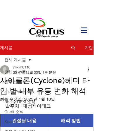
가입
게시물
전체 게시물
jmkim0110
전체 게시물
2017년 12월 30일
1분 분량
사이클론(Cyclone)헤더 타
센투스 소식
입 별 내부 유동 변화 해석
alsim Paintshop
최종 수정일:
2025년 1월 10일
Rocky DEM 소식
발주처 : 대성제이테크
Cubit 소식
컨설팅 내용
해석 방법
ScaleX 소식